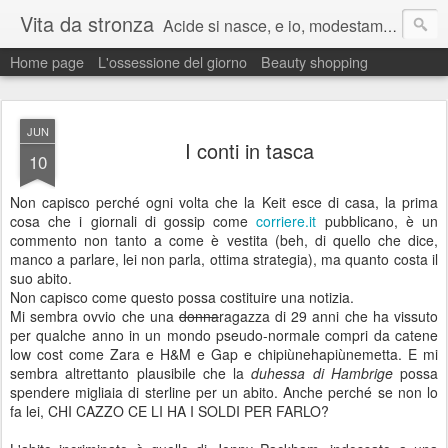
Vita da stronza
Acide si nasce, e io, modestamente, lo nacqui.
Home page
L'ossessione del giorno
Beauty shopping
Ma anche un paio di calci nel culo presi nella vita aiutano sempre a migliorare.
JUN
I conti in tasca
10
Non capisco perché ogni volta che la Keit esce di casa, la prima
cosa che i giornali di gossip come
corriere.it
pubblicano, è un
commento non tanto a come è vestita (beh, di quello che dice,
manco a parlare, lei non parla, ottima strategia), ma quanto costa il
suo abito.
Non capisco come questo possa costituire una notizia.
Mi sembra ovvio che una
donna
ragazza di 29 anni che ha vissuto
per qualche anno in un mondo pseudo-normale compri da catene
low cost come Zara e H&M e Gap e chipiùnehapiùnemetta. E mi
sembra altrettanto plausibile che la
duhessa di Hambrige
possa
spendere migliaia di sterline per un abito. Anche perché se non lo
fa lei, CHI CAZZO CE LI HA I SOLDI PER FARLO?