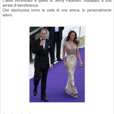
L'abito incriminato è quello di Jenny Packham, indossato a una
serata di beneficienza.
Che sberluccica come la coda di una sirena. Io personalmente
adoro.