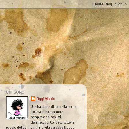
CHI SONO
Oggi Mordo
Una bambola di porcellana con
l'anima di un muratore
bergamasco, così mi
definiscono. Conosco tutte le
regole del Bon Ton, ma la vita sarebbe troppo