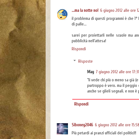
...ma la notte no!
6 giugno 2012 alle ore 1
il problema di questi programmi è che 1° l
di palle...
sarei per proiettarli nelle scuole ma anc
pubblicità nell'attesa!
Rispondi
Risposte
May
7 giugno 2012 alle ore 17:3
"li vede chi più o meno sa già (e 
purtroppo è vero. ma il peggio 
anche se glieli segnali. e non è 
Rispondi
Siboney2046
6 giugno 2012 alle ore 15:5
Più petardi ai pranzi ufficiali dei politici!!