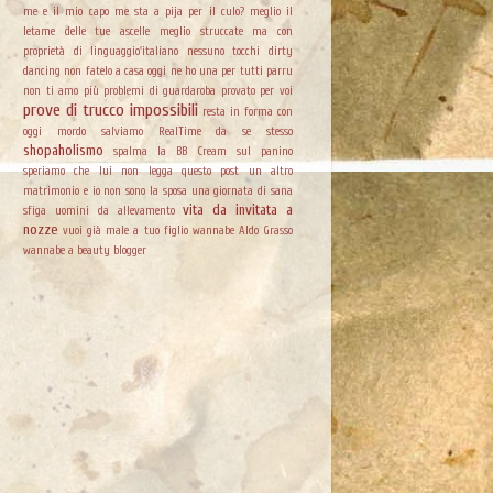
me e il mio capo
me sta a pija per il culo?
meglio il
letame delle tue ascelle
meglio struccate ma con
proprietà di linguaggio'italiano
nessuno tocchi dirty
dancing
non fatelo a casa
oggi ne ho una per tutti
parru
non ti amo più
problemi di guardaroba
provato per voi
prove di trucco impossibili
resta in forma con
oggi mordo
salviamo RealTime da se stesso
shopaholismo
spalma la BB Cream sul panino
speriamo che lui non legga questo post
un altro
matrimonio e io non sono la sposa
una giornata di sana
vita da invitata a
sfiga
uomini da allevamento
nozze
vuoi già male a tuo figlio
wannabe Aldo Grasso
wannabe a beauty blogger