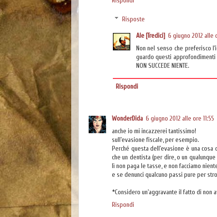
Rispondi
Risposte
Ale [Tredici]
6 giugno 2012 alle o
Non nel senso che preferisco l'
guardo questi approfondimenti g
NON SUCCEDE NIENTE.
Rispondi
WonderDida
6 giugno 2012 alle ore 11:55
anche io mi incazzerei tantissimo!
sull'evasione fiscale, per esempio.
Perché questa dell'evasione è una cosa ch
che un dentista (per dire, o un qualunque 
lì non paga le tasse, e non facciamo nien
e se denunci qualcuno passi pure per str
*Considero un'aggravante il fatto di non a
Rispondi