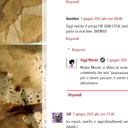
Rispondi
Anonimo
7 giugno 2012 alle ore 08:46
Oggi mordo ti prego FAI QUALCOSA, lanci
parto su real time. URENDO!
Rispondi
Risposte
Oggi Mordo
7 giugno 2012 
Madre Mordo si rifiuta di veder
scimmietta che urla "aaaaaaaaaa
poi ci dovrò passare, e vorrei
abbastanza.
Rispondi
JuB
7 giugno 2012 alle ore 23:38
tra report, num3ri, e approfondimenti va
chianti..)