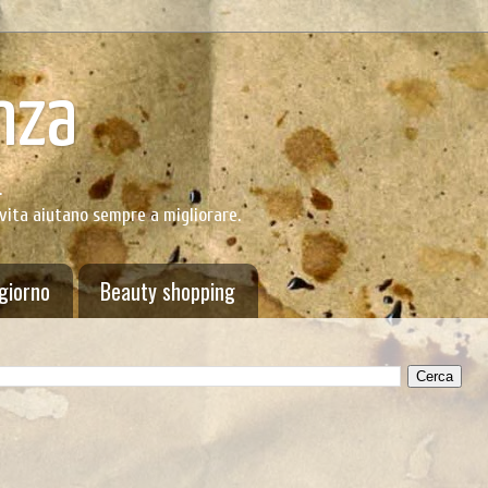
nza
.
 vita aiutano sempre a migliorare.
 giorno
Beauty shopping