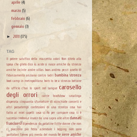
aprile
(4)
marzo
(5)
febbraio
(6)
gennaio
(3)
►
2011
(175)
TAG
Il potere salvifico della mazzetta colori
Non ditelo alla
sposa che glielo dico io.
acide si nasce
amiche da stronza
amiche incinte
andre villas boas
andrea pezzi
anello di
bambina stronza
fidanzamento
anziana contro ladri
boot camp in metropolitana
born to be a stronza
bottane
carosello
da ufficio
c'hai lo sport nel sangue
degli orrori
carrie bradshow
casalinga
disperata
cinquanta sfumature di minchiate
concerti e
altri passatempi
confessioni di una stronza
cosa hai
fatto ai miei capelli
cosa si fa per campare
cosa ti è
dannati
successo
credevo...e invece
da una capra alle altre
franciuesi
dipendenza da patatine fritte
donne che non
ci piacciono più
festa aziendale
i legging non sono
le vere amiche
pantaloni
l'aereo più merda del mondo