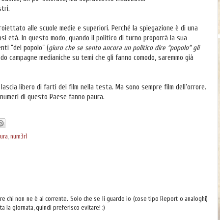
tri.
oiettato alle scuole medie e superiori. Perché la spiegazione è di una
si età. In questo modo, quando il politico di turno proporrà la sua
ti “del popolo” (
giuro che se sento ancora un politico dire “popolo” gli
ndo campagne medianiche su temi che gli fanno comodo, saremmo già
lascia libero di farti dei film nella testa. Ma sono sempre film dell’orrore.
I numeri di questo Paese fanno paura.
aura
,
num3r1
 chi non ne è al corrente. Solo che se li guardo io (cose tipo Report o analoghi)
a la giornata, quindi preferisco evitare! :)