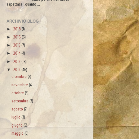
aspettassi, quanto ...
ARCHIVIO BLOG
►
2018
(1)
►
2016
(6)
►
2015
(7)
►
2014
(4)
►
2013
(18)
▼
2012
(46)
dicembre
(2)
novembre
(4)
ottobre
(3)
settembre
(3)
agosto
(2)
luglio
(3)
giugno
(5)
maggio
(6)