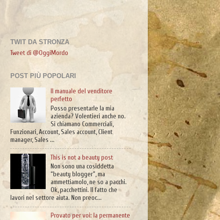
TWIT DA STRONZA
Tweet di @OggiMordo
POST PIÙ POPOLARI
Il manuale del venditore
perfetto
Posso presentarle la mia
azienda? Volentieri anche no.
Si chiamano Commerciali,
Funzionari, Account, Sales account, Client
manager, Sales ...
This is not a beauty post
Non sono una cosiddetta
“beauty blogger”, ma
ammettiamolo, ne so a pacchi.
Ok, pacchettini. Il fatto che
lavori nel settore aiuta. Non preoc...
Provato per voi: la permanente