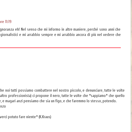
re 11:19
ignoranza eh! Nel senso che mi informo in altre maniere, perché sono anni che
iornalistici e mi arrabbio sempre e mi arrabbio ancora di più nel vedere che
e noi tutti possiamo combattere nel nostro piccolo, e denunciare, tutte le volte
altro professionista) ci propone il nero, tutte le volte che *sappiamo* che quello
te, e magari anzi pensiamo che sia un figo, e che faremmo lo stesso, potendo.
onzo
verci potuto fare niente* (K.Kraus)