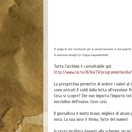
Vi prego di non insultarmi per la visualizzazione, le mie capacità 
Si accettano consigli (in lingua compremsibile).
Tutto l’archivio è consultabile qui:
http://www.rai.tv/dl/RaiTV/programmi/media
La prospettiva permette di vedere i valori al 
sono entrati X soldi dalla lotta all’evasione f
Cosa si scopre? Che non importa l’importo tota
nocciolina dell’evaso. Cose così.
Il giornalista è molto bravo, migliore di alcuni
nota. La sua voce è ferma, forte dei numeri.
Io resto incollata davanti allo schermo, un po