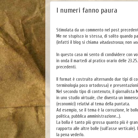
I numeri fanno paura
Stimolata da un commento nel post precedent
Me ne stupisco io stessa, di solito quando pa
(infatti il blog si chiama
vitadastronza
, non
vo
In questo caso mi sento di condividere con vo
in onda il martedì al pratico orario delle 23.2
precedenti.
Il format è costruito alternando due tipi di co
terminologia poco ortodossa) e presentazioni 
Nel secondo tipo di contenuto, il giornalista
in uno studio virtuale, che diventa un immenso 
(economici) relativi al tema della puntata.
Ad esempio, se il tema è la corruzione, le boll
politica, pubblica amministrazione…).
La bolla è tanto più grossa quanto più è grand
rapporto alle altre bolle (sull’asse verticale
la pena vederlo.