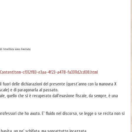
di htmllista sono limitate.
/ContentItem-cf312f83-e3aa-4f23-a478-fa3311d2cd08.html
di fuori delle dichiarazioni del presente (quest’anno con la manovra X
iscale) e di paragonarla al passato.
le, quello che si è recuperato dall’evasione fiscale, da sempre, è una
 professori che ho avuto. E’ fluido nel discorso, se legge o se recita non si
’ basita, un po’ schifata, ma soprattutto incazzata.