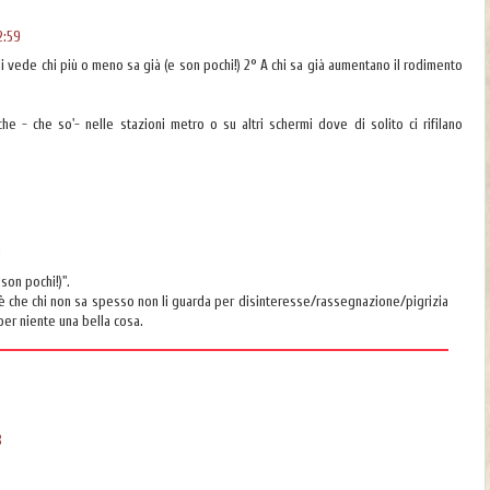
2:59
i vede chi più o meno sa già (e son pochi!) 2° A chi sa già aumentano il rodimento
he - che so'- nelle stazioni metro o su altri schermi dove di solito ci rifilano
1
son pochi!)".
è che chi non sa spesso non li guarda per disinteresse/rassegnazione/pigrizia
per niente una bella cosa.
8