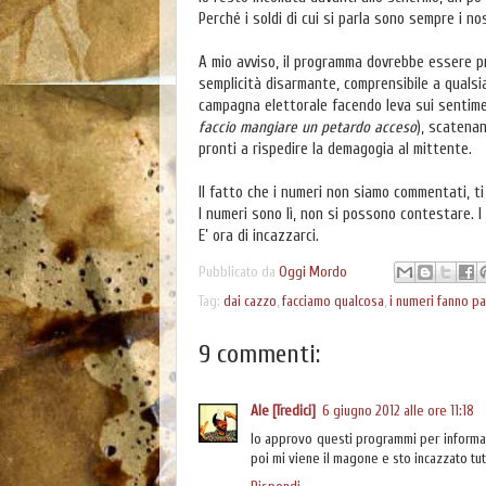
Perché i soldi di cui si parla sono sempre i nos
A mio avviso, il programma dovrebbe essere pr
semplicità disarmante, comprensibile a qualsia
campagna elettorale facendo leva sui sentimen
faccio mangiare un petardo acceso
), scatena
pronti a rispedire la demagogia al mittente.
Il fatto che i numeri non siamo commentati, ti 
I numeri sono lì, non si possono contestare. 
E’ ora di incazzarci.
Pubblicato da
Oggi Mordo
Tag:
dai cazzo
,
facciamo qualcosa
,
i numeri fanno p
9 commenti:
Ale [Tredici]
6 giugno 2012 alle ore 11:18
Io approvo questi programmi per informare
poi mi viene il magone e sto incazzato tutt