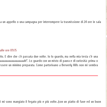
a un appello o una campagna per interrompere la trasmissione di 24 ore in sala
alle ore 09:15
lo. E dire che c'è passata due volte. Io lo guardo, ma nella mia testa c'è una
aaaaaaaaaaaaaaaaah!". Lo guardo con un misto di paura e di curiosità: prima o
 essere un minimo preparata. Come partorivano a Berverly Hills non mi sembra
ri mi sono mangiato il fegato più e più volte..(con un piatto di fave ed un buon