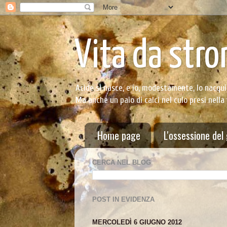
Vita da stro
Acide si nasce, e io, modestamente, lo nacqui
Ma anche un paio di calci nel culo presi nella
Home page
L'ossessione del
CERCA NEL BLOG
POST IN EVIDENZA
MERCOLEDÌ 6 GIUGNO 2012