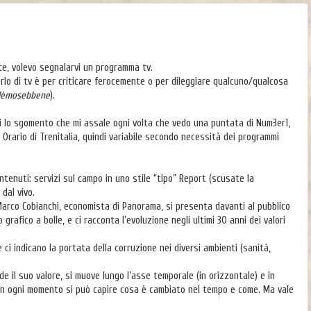
e, volevo segnalarvi un programma tv.
rlo di tv è per criticare ferocemente o per dileggiare qualcuno/qualcosa
lèmosebbene
).
i lo sgomento che mi assale ogni volta che vedo una puntata di Num3er1,
5. Orario di Trenitalia, quindi variabile secondo necessità dei programmi
ntenuti: servizi sul campo in uno stile “tipo” Report (scusate la
dal vivo.
 Marco Cobianchi, economista di Panorama, si presenta davanti al pubblico
grafico a bolle, e ci racconta l’evoluzione negli ultimi 30 anni dei valori
e ci indicano la portata della corruzione nei diversi ambienti (sanità,
e il suo valore, si muove lungo l’asse temporale (in orizzontale) e in
). In ogni momento si può capire cosa è cambiato nel tempo e come. Ma vale