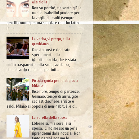
alle ciglia
Non so perché, ma sento già le
mani di Ivabellini prudere per
la voglia di insulti (sempre
gentili, comunque), ma sappiate che l’ho fatto
p...
La verità, vi prego, sulla
gravidanza
Questo post è dedicato
specialmente alla
@lazitellaacida, che è stata
molto trasparente sulla sua gravidanza,
dimostrando come non per tutt...
Piccola guida per lo sbarco a
Milano
Dicembre, tempo di partenze.
Gennaio, tempo di arrivi, gite
scolastiche, fiere, sfilate e
saldi. Milano si popola di non-habitué, e c'...
La sorella della sposa
Ebbene sì, mia sorella si
sposa. Ci ho messo un po' a
riprendermi dalla notizia. Non
tanto perché non me lo