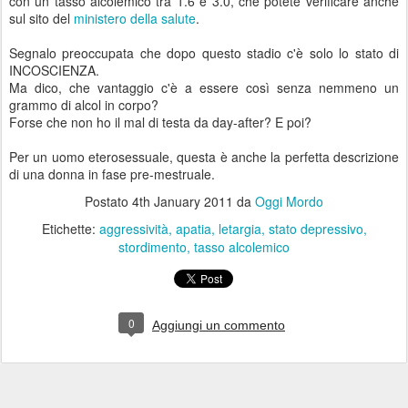
con un tasso alcolemico tra 1.6 e 3.0, che potete verificare anche
sul sito del
ministero della salute
.
Segnalo preoccupata che dopo questo stadio c'è solo lo stato di
INCOSCIENZA.
Ma dico, che vantaggio c'è a essere così senza nemmeno un
grammo di alcol in corpo?
Forse che non ho il mal di testa da day-after? E poi?
Per un uomo eterosessuale, questa è anche la perfetta descrizione
di una donna in fase pre-mestruale.
Postato
4th January 2011
da
Oggi Mordo
Etichette:
aggressività
apatia
letargia
stato depressivo
stordimento
tasso alcolemico
0
Aggiungi un commento