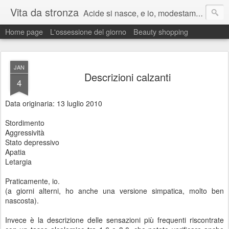
Vita da stronza
Acide si nasce, e io, modestamente, lo nacqui.
Home page
L'ossessione del giorno
Beauty shopping
Ma anche un paio di calci nel culo presi nella vita aiutano sempre a migliorare.
JAN
Descrizioni calzanti
4
Data originaria: 13 luglio 2010
Stordimento
Aggressività
Stato depressivo
Apatia
Letargia
Praticamente, io.
(a giorni alterni, ho anche una versione simpatica, molto ben
nascosta).
Invece è la descrizione delle sensazioni più frequenti riscontrate