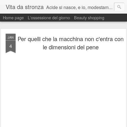
Vita da stronza
Acide si nasce, e io, modestamente, lo nacqui.
Home page
L'ossessione del giorno
Beauty shopping
Ma anche un paio di calci nel culo presi nella vita aiutano sempre a migliorare.
Per quelli che la macchina non c'entra con
JAN
4
le dimensioni del pene