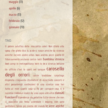
maggio
(13)
aprile
(6)
marzo
(13)
febbraio
(12)
gennaio
(70)
TAG
Il potere salvifico della mazzetta colori
Non ditelo alla
sposa che glielo dico io.
acide si nasce
amiche da stronza
amiche incinte
andre villas boas
andrea pezzi
anello di
bambina stronza
fidanzamento
anziana contro ladri
boot camp in metropolitana
born to be a stronza
bottane
carosello
da ufficio
c'hai lo sport nel sangue
degli orrori
carrie bradshow
casalinga
disperata
cinquanta sfumature di minchiate
concerti e
altri passatempi
confessioni di una stronza
cosa hai
fatto ai miei capelli
cosa si fa per campare
cosa ti è
dannati
successo
credevo...e invece
da una capra alle altre
franciuesi
dipendenza da patatine fritte
donne che non
ci piacciono più
festa aziendale
i legging non sono
le vere amiche
pantaloni
l'aereo più merda del mondo