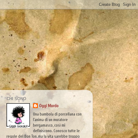
CHI SONO
Oggi Mordo
Una bambola di porcellana con
l'anima di un muratore
bergamasco, così mi
definiscono. Conosco tutte le
regole del Bon Ton, ma la vita sarebbe troppo