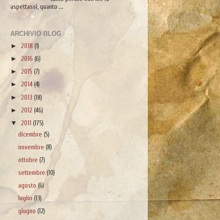
aspettassi, quanto ...
ARCHIVIO BLOG
►
2018
(1)
►
2016
(6)
►
2015
(7)
►
2014
(4)
►
2013
(18)
►
2012
(46)
▼
2011
(175)
dicembre
(5)
novembre
(8)
ottobre
(7)
settembre
(10)
agosto
(6)
luglio
(13)
giugno
(12)