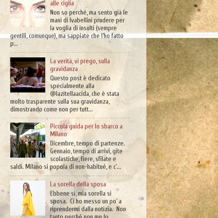
alle ciglia
Non so perché, ma sento già le
mani di Ivabellini prudere per
la voglia di insulti (sempre
gentili, comunque), ma sappiate che l’ho fatto
p...
La verità, vi prego, sulla
gravidanza
Questo post è dedicato
specialmente alla
@lazitellaacida, che è stata
molto trasparente sulla sua gravidanza,
dimostrando come non per tutt...
Piccola guida per lo sbarco a
Milano
Dicembre, tempo di partenze.
Gennaio, tempo di arrivi, gite
scolastiche, fiere, sfilate e
saldi. Milano si popola di non-habitué, e c'...
La sorella della sposa
Ebbene sì, mia sorella si
sposa. Ci ho messo un po' a
riprendermi dalla notizia. Non
tanto perché non me lo