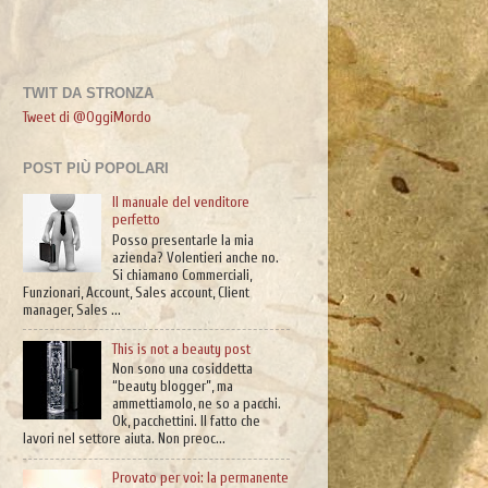
TWIT DA STRONZA
Tweet di @OggiMordo
POST PIÙ POPOLARI
Il manuale del venditore
perfetto
Posso presentarle la mia
azienda? Volentieri anche no.
Si chiamano Commerciali,
Funzionari, Account, Sales account, Client
manager, Sales ...
This is not a beauty post
Non sono una cosiddetta
“beauty blogger”, ma
ammettiamolo, ne so a pacchi.
Ok, pacchettini. Il fatto che
lavori nel settore aiuta. Non preoc...
Provato per voi: la permanente