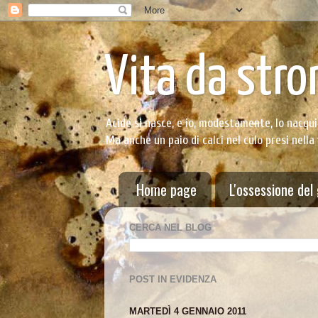
Vita da stro
Acide si nasce, e io, modestamente, lo nacqui
Ma anche un paio di calci nel culo presi nella
Home page
L'ossessione del
CERCA NEL BLOG
POST IN EVIDENZA
MARTEDÌ 4 GENNAIO 2011