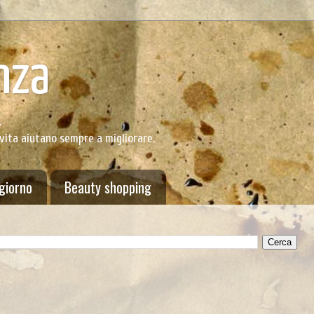
nza
.
 vita aiutano sempre a migliorare.
 giorno
Beauty shopping