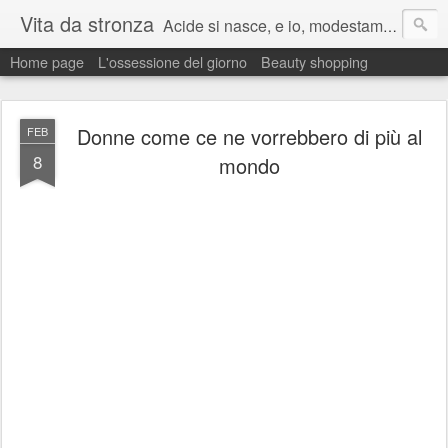
Vita da stronza
Acide si nasce, e io, modestamente, lo nacqui.
Home page
L'ossessione del giorno
Beauty shopping
Ma anche un paio di calci nel culo presi nella vita aiutano sempre a migliorare.
Donne come ce ne vorrebbero di più al
FEB
8
mondo