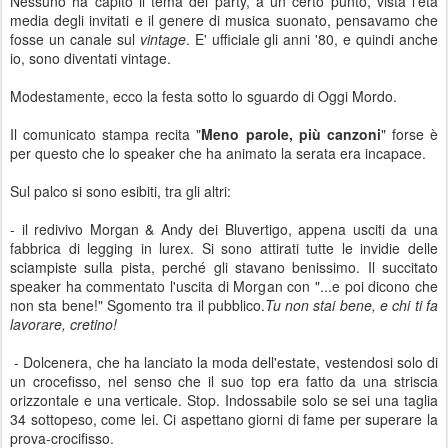
Nessuno ha capito il tema del party, a un certo punto, vista l'età
media degli invitati e il genere di musica suonato, pensavamo che
fosse un canale sul
vintage
. E' ufficiale gli anni '80, e quindi anche
io, sono diventati vintage.
Modestamente, ecco la festa sotto lo sguardo di Oggi Mordo.
Il comunicato stampa recita "
Meno parole, più canzoni
" forse è
per questo che lo speaker che ha animato la serata era incapace.
Sul palco si sono esibiti, tra gli altri:
- il redivivo Morgan & Andy dei Bluvertigo, appena usciti da una
fabbrica di legging in lurex. Si sono attirati tutte le invidie delle
sciampiste sulla pista, perché gli stavano benissimo. Il succitato
speaker ha commentato l'uscita di Morgan con "...e poi dicono che
non sta bene!" Sgomento tra il pubblico.
Tu non stai bene, e chi ti fa
lavorare, cretino!
- Dolcenera, che ha lanciato la moda dell'estate, vestendosi solo di
un crocefisso, nel senso che il suo top era fatto da una striscia
orizzontale e una verticale. Stop. Indossabile solo se sei una taglia
34 sottopeso, come lei. Ci aspettano giorni di fame per superare la
prova-crocifisso.