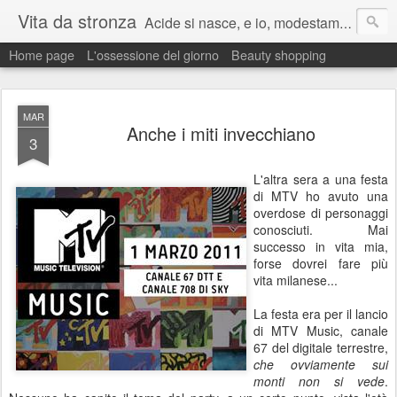
Vita da stronza
Acide si nasce, e io, modestamente, lo nacqui.
Home page
L'ossessione del giorno
Beauty shopping
Ma anche un paio di calci nel culo presi nella vita aiutano sempre a migliorare.
MAR
Anche i miti invecchiano
3
L'altra sera a una festa
di MTV ho avuto una
overdose di personaggi
conosciuti. Mai
successo in vita mia,
forse dovrei fare più
vita milanese...
La festa era per il lancio
di MTV Music, canale
67 del digitale terrestre,
che ovviamente sui
monti non si vede
.