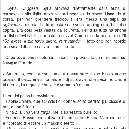
- Syria.
Ohggesù
. Syria arrivava direttamente dalla festa di
carnevale della figlia, dove si era travestita da clown. Uscendo di
corsa, per non prendere freddo, si era messa una felpa da
ggiòvane
abbondante. Io questa sua svolta rapping non l'ho mica
capita. Era così bella vestita da sciuretta. Per dirla tutta ha anche
un fisico invidiabile, e mostralo cazzo! Come dice la mia amica Zit
"Se avessi il tuo fisico girerei in mutande"
Il fatto che non ricordo
una sola delle sue canzoni non importa.
- Caparezza, che scuotendo i capelli ha provocato un maremoto sul
Naviglio Grande
- Saturnino, che ha continuato a masturbare il suo basso anche
quando il palco era smontato e il dj suonava roba pesante. Onore
al merito, lui è quello che si è divertito più di tutti.
Fuori dal palco ho avvistato:
- Paola&Chiara, due scriccioli di donne, sono perfino più piccole di
me, e non è facile;
- Nina Zilli, una vera
ffaiga
, me la sarei fatta pure io;
- Federico Russo, che voleva pettinarsi come Emma Marrone poi si
è ricordato di essere un maschio etero;
- Marracash, che mi è passato a fianco proprio mentre la mia