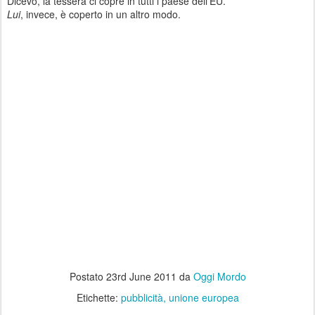
Dicevo, la tessera ci copre in tutti i paese dell'EU.
Lui
, invece, è coperto in un altro modo.
Postato
23rd June 2011
da
Oggi Mordo
Etichette:
pubblicità
unione europea