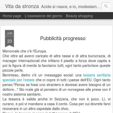
Vita da stronza
Acide si nasce, e io, modestamente, lo nacqui.
Home page
L'ossessione del giorno
Beauty shopping
Ma anche un paio di calci nel culo presi nella vita aiutano sempre a migliorare.
JUN
Pubblicità progresso
23
Menomale che c'è l'Europa.
Che oltre ad averci caricato di altre tasse e di altra burocrazia, di
manager internazionali che infilano il pisello a forza dove capita e
poi la figura di merda la facciamo tutti, ogni tanto partorisce queste
piccole perle.
Beninteso, dietro c'è un messaggio social: una
tessera sanitaria
speciale per l'estate
che ci copre in tutti i paese dell'EU. Ogni tanto
penso:"Pensa se fossi uno straniero e dovessi avere bisogno di un
dottore..." Sto male già al pensiero di un norvegese alle prese con il
nostro sistema sanitario.
La tessera è valida anche in Svizzera, che non è poco. Lì, vi
curano, e poi vi mandano a casa il conto. Cosa per cui dovrete farvi
ricoverare in un altro ospedale dallo choc.