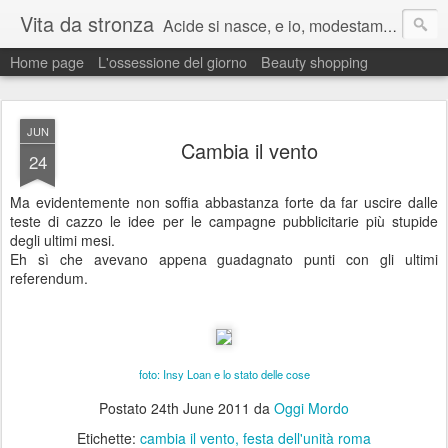
Vita da stronza
Acide si nasce, e io, modestamente, lo nacqui.
Home page
L'ossessione del giorno
Beauty shopping
Ma anche un paio di calci nel culo presi nella vita aiutano sempre a migliorare.
JUN
Cambia il vento
24
Ma evidentemente non soffia abbastanza forte da far uscire dalle
teste di cazzo le idee per le campagne pubblicitarie più stupide
degli ultimi mesi.
Eh sì che avevano appena guadagnato punti con gli ultimi
referendum.
foto: Insy Loan e lo stato delle cose
Postato
24th June 2011
da
Oggi Mordo
Etichette:
cambia il vento
festa dell'unità roma