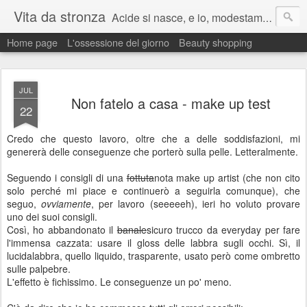
Vita da stronza
Acide si nasce, e io, modestamente, lo nacqui.
Home page
L'ossessione del giorno
Beauty shopping
Ma anche un paio di calci nel culo presi nella vita aiutano sempre a migliorare.
JUL
Non fatelo a casa - make up test
22
Credo che questo lavoro, oltre che a delle soddisfazioni, mi
genererà delle conseguenze che porterò sulla pelle. Letteralmente.
Seguendo i consigli di una
fottuta
nota make up artist (che non cito
solo perché mi piace e continuerò a seguirla comunque), che
seguo,
ovviamente
, per lavoro (seeeeeh), ieri ho voluto provare
uno dei suoi consigli.
Così, ho abbandonato il
banale
sicuro trucco da everyday per fare
l'immensa cazzata: usare il gloss delle labbra sugli occhi. Sì, il
lucidalabbra, quello liquido, trasparente, usato però come ombretto
sulle palpebre.
L'effetto è fichissimo. Le conseguenze un po' meno.