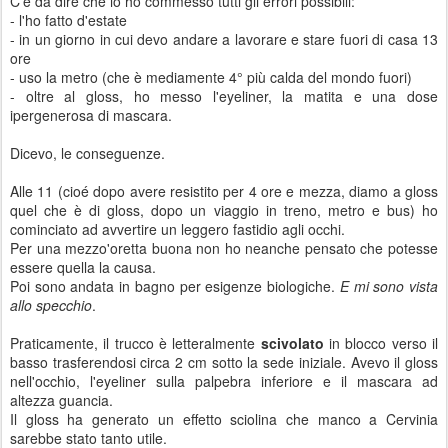
C'è da dire che io ho commesso tutti gli errori possibili:
- l'ho fatto d'estate
- in un giorno in cui devo andare a lavorare e stare fuori di casa 13
ore
- uso la metro (che è mediamente 4° più calda del mondo fuori)
- oltre al gloss, ho messo l'eyeliner, la matita e una dose
ipergenerosa di mascara.
Dicevo, le conseguenze.
Alle 11 (cioé dopo avere resistito per 4 ore e mezza, diamo a gloss
quel che è di gloss, dopo un viaggio in treno, metro e bus) ho
cominciato ad avvertire un leggero fastidio agli occhi.
Per una mezzo'oretta buona non ho neanche pensato che potesse
essere quella la causa.
Poi sono andata in bagno per esigenze biologiche.
E mi sono vista
allo specchio
.
Praticamente, il trucco è letteralmente
scivolato
in blocco verso il
basso trasferendosi circa 2 cm sotto la sede iniziale. Avevo il gloss
nell'occhio, l'eyeliner sulla palpebra inferiore e il mascara ad
altezza guancia.
Il gloss ha generato un effetto sciolina che manco a Cervinia
sarebbe stato tanto utile.