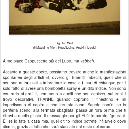
Big Bad Wolf
di Massimo Mion, Poggitudine, Anakin, Dauidi
A me piace Cappuccetto più del Lupo, ma
vabbeh.
Accanto a queste opere, possiamo trovare anche le manifestazioni
spontanee degli artisti EI, ovvero gli Emeriti Imbecilli, quelli che si
sentono autorizzati a imbrattare le case e i muri di chiunque per il
solo fatto di avere una bomboletta spray e un dito indice. Non sono
contraria ai graffiti, nemmeno a quelli che non capisco, sui treni li
trovo decorativi, TRANNE quando coprono il finestrino e mi
impediscono di capire a che fermata sono. Sapete com'è, se in
periferia scendi alla fermata sbagliata, passa un 'ora prima che ti
ritrovi a quella giusta. Il messaggio per gli EI è: imparate, 'gnurant.
E, se lo fate a casa mia, quel ditino indice potrete infilarvelo dove
dico io, grazie al fatto che sarà staccato dal resto del corpo.