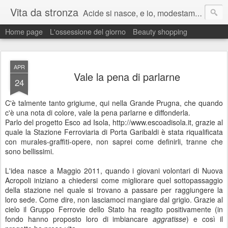
Vita da stronza
Acide si nasce, e io, modestamente, lo nacqui.
Home page
L'ossessione del giorno
Beauty shopping
Ma anche un paio di calci nel culo presi nella vita aiutano sempre a migliorare.
APR
Vale la pena di parlarne
24
C'è talmente tanto grigiume, qui nella Grande Prugna, che quando
c'è una nota di colore, vale la pena parlarne e diffonderla.
Parlo del progetto Esco ad Isola, http://www.escoadisola.it, grazie al
quale la Stazione Ferroviaria di Porta Garibaldi è stata riqualificata
con murales-graffiti-opere, non saprei come definirli, tranne che
sono bellissimi.
L'idea nasce a Maggio 2011, quando i giovani volontari di Nuova
Acropoli iniziano a chiedersi come migliorare quel sottopassaggio
della stazione nel quale si trovano a passare per raggiungere la
loro sede. Come dire, non lasciamoci mangiare dal grigio. Grazie al
cielo il Gruppo Ferrovie dello Stato ha reagito positivamente (in
fondo hanno proposto loro di imbiancare
aggratisse
) e così il