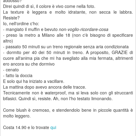
addosso?"
Direi quindi di sì, il colore è vivo come nella foto.
La texture è leggera e molto idratante, non secca le labbra.
Resiste?
Io, nell'ordine c'ho:
- mangiato il muffin e bevuto
non-voglio-ricordare-cosa
- preso la metro a Milano alle 18 (non c'è bisogno di specificare
altro)
- passato 50 minuti su un treno regionale senza aria condizionata
- dormito per 40 dei 50 minuti in treno. A proposito, GRAZIE di
cuore all'anima pia che mi ha svegliato alla mia fermata, altrimenti
ero ancora su che dormivo
- cenato
- fatto la doccia
E solo qui ha iniziato a vacillare.
La mattina dopo avevo ancora delle tracce.
Tecnicamente non è waterproof, ma si leva solo con gli struccanti
bifasici. Quindi sì, resiste. Ah, non l'ho testato limonando.
Come blush è cremoso, e stendendolo bene in piccole quantità è
molto leggero.
Costa 14.90 e lo trovate
qui