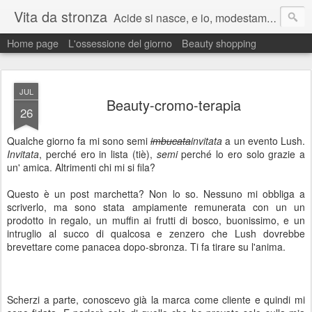
Vita da stronza
Acide si nasce, e io, modestamente, lo nacqui.
Home page
L'ossessione del giorno
Beauty shopping
Ma anche un paio di calci nel culo presi nella vita aiutano sempre a migliorare.
JUL
Beauty-cromo-terapia
26
Qualche giorno fa mi sono semi
imbucata
invitata
a un evento Lush.
Invitata
, perché ero in lista (tiè),
semi
perché lo ero solo grazie a
un' amica. Altrimenti chi mi si fila?
Questo è un post marchetta? Non lo so. Nessuno mi obbliga a
scriverlo, ma sono stata ampiamente remunerata con un un
prodotto in regalo, un muffin ai frutti di bosco, buonissimo, e un
intruglio al succo di qualcosa e zenzero che Lush dovrebbe
brevettare come panacea dopo-sbronza. Ti fa tirare su l'anima.
Scherzi a parte, conoscevo già la marca come cliente e quindi mi