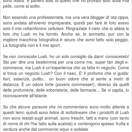
sono fidata. E parlerò solo di quello che ho provato solo sulla mia
pelle, come al solito.
Non essendo una professionista, ma una
vera blogger di 'sta cippa
,
sono andata all'evento impreparata, quindi per fare le foto avevo
solo il mio
rottam
fonino cellulare. Ringraziate il cielo che io abbia le
foto che Lush mi ha fornito. Anche se, lo ammetto, pur con la
migliore macchina fotografica è sicuro che avrei fatto solo peggio.
La fotografia non è il mio sport.
Se non conoscete Lush, ho un solo consiglio da darvi: conoscetelo!
Sto per dire una bestemmia per una come me, super fan degli e-
commerce, ma Lush è un'esperienza che va fatta in negozio. Come
si trova un negozio Lush? Con il naso. E' il profumo che vi guida:
fiori, essenze, pulito... un buon odore che si sente a metri di
distanza. È un odore forte (povere commesse!), diverso da quelli
delle profumerie, delle erboristerie, delle farmacie... Se vi capita, lo
riconoscerete all'istante.
So che alcune persone che mi commentano sono molto attente a
questi temi, quindi sono felice di sottolineare che i prodotti di Lush
non sono testati sugli animali, sono freschi, fatti a mano (con tanto
di nome di chi l'ha fatto sulla scatola) e contengono spesso frutta e
verdura anche dal commercio equo e solidale.