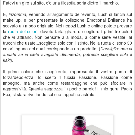
Fatevi un giro sul sito, c'è una filosofia seria dietro il marchio.
E,
inzomma
, venendo all'argomento dell'evento, Lush si lancia sul
make up, e per presentare la collezione Emotional Brilliance ha
scovato un modo originale. Nei negozi Lush e online potete provare
la
ruota dei colori
: dovete farla girare e scegliere i primi tre colori
che vi attirano. Non pensate alla moda, a come siete vestite, ai
trucchi che usate...scegliete solo con l'istinto. Nella ruota ci sono 30
colori, oguno dei quali corrisponde a un prodotto. (
Consiglio: non ci
andate se vi siete svegliate dimmerda, potreste scegliere solo il
kaki
).
Il primo colore che sceglierete, rappresenta il vostro punto di
forza/debolezza. Io scelto il fucsia Passione. Passione come
impegno, ma anche come testardaggine che può sfociare in
aggressività. Quanta saggezza in poche parole! Il mio guru, Paolo
Fox, si starà rivoltando sul suo tappetino astrale.