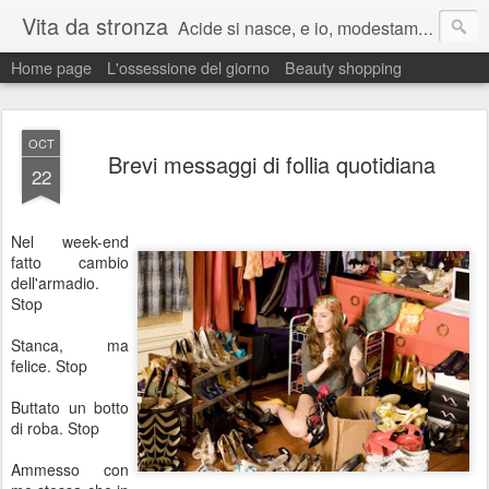
Vita da stronza
Acide si nasce, e io, modestamente, lo nacqui.
Home page
L'ossessione del giorno
Beauty shopping
Ma anche un paio di calci nel culo presi nella vita aiutano sempre a migliorare.
OCT
Brevi messaggi di follia quotidiana
22
Nel week-end
fatto cambio
dell'armadio.
Stop
Stanca, ma
felice. Stop
Buttato un botto
di roba. Stop
Ammesso con