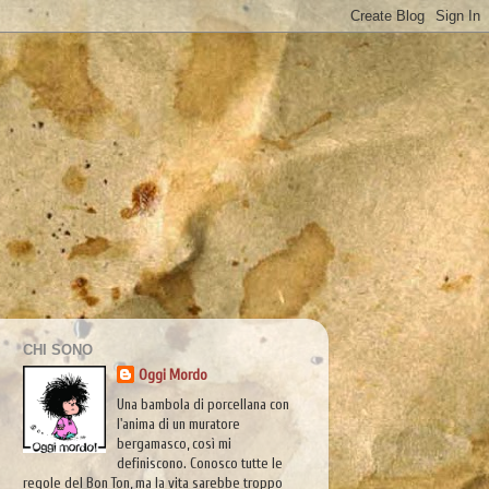
CHI SONO
Oggi Mordo
Una bambola di porcellana con
l'anima di un muratore
bergamasco, così mi
definiscono. Conosco tutte le
regole del Bon Ton, ma la vita sarebbe troppo