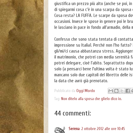
giustifica un prezzo più alto (anche se poi, in
di spiegarmi cosa c'è in una scarpa da sposa ch
Cosa resta? LA FUFFA. Le scarpe da sposa do
occasioni. Invece le spose in genere poi le bru
le lasciano in pace in fondo all'armadio, del
Confesso che sono stata tentata di contattar
impressione su Italia1. Perché non l'ho fatto? 
gli/mi/ci causa abbastanza stress. Aggiungere
il matrimonio, che potrei con media serenità f
potrei delegare, cioé l'abito. Soprattutto dop
solo (a pensarci bene l'ultima volta è stato lu
mancano solo due capitoli del libretto delle i
la data che avrò già prenotato.
Pubblicato da
Oggi Mordo
Tag:
Non ditelo alla sposa che glielo dico io.
44 commenti:
Serena
2 ottobre 2012 alle ore 10:45