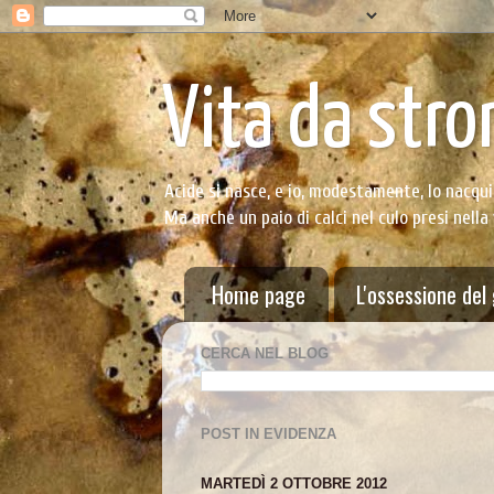
Vita da stro
Acide si nasce, e io, modestamente, lo nacqui
Ma anche un paio di calci nel culo presi nella
Home page
L'ossessione del
CERCA NEL BLOG
POST IN EVIDENZA
MARTEDÌ 2 OTTOBRE 2012