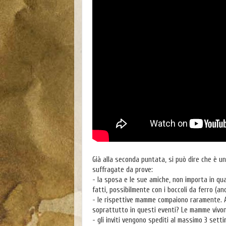
Già alla seconda puntata, si può dire che è un
suffragate da prove:
- la sposa e le sue amiche, non importa in q
fatti, possibilmente con i boccoli da ferro (a
- le rispettive mamme compaiono raramente. 
soprattutto in questi eventi? Le mamme vivo
- gli inviti vengono spediti al massimo 3 sett