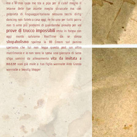
me e il mio capo
me sta a pija per il culo?
meglio il
letame delle tue ascelle
meglio struccate ma con
proprietà di linguaggio'italiano
nessuno tocchi dirty
dancing
non fatelo a casa
oggi ne ho una per tutti
parru
non ti amo più
problemi di guardaroba
provato per voi
prove di trucco impossibili
resta in forma con
oggi mordo
salviamo RealTime da se stesso
shopaholismo
spalma la BB Cream sul panino
speriamo che lui non legga questo post
un altro
matrimonio e io non sono la sposa
una giornata di sana
vita da invitata a
sfiga
uomini da allevamento
nozze
vuoi già male a tuo figlio
wannabe Aldo Grasso
wannabe a beauty blogger