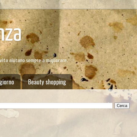
nza
.
 vita aiutano sempre a migliorare.
 giorno
Beauty shopping