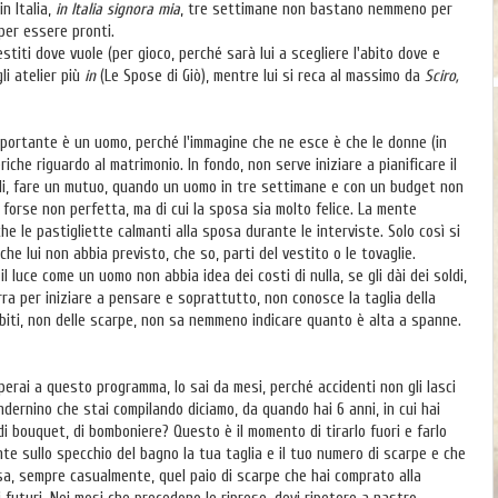
n Italia,
in Italia signora mia
, tre settimane non bastano nemmeno per
 per essere pronti.
stiti dove vuole (per gioco, perché sarà lui a scegliere l'abito dove e
i atelier più
in
(Le Spose di Giò), mentre lui si reca al massimo da
Sciro,
mportante è un uomo, perché l'immagine che ne esce è che le donne (in
iche riguardo al matrimonio. In fondo, non serve iniziare a pianificare il
gli, fare un mutuo, quando un uomo in tre settimane e con un budget non
forse non perfetta, ma di cui la sposa sia molto felice. La mente
e le pastigliette calmanti alla sposa durante le interviste. Solo così si
che lui non abbia previsto, che so, parti del vestito o le tovaglie.
 luce come un uomo non abbia idea dei costi di nulla, se gli dài dei soldi,
ra per iniziare a pensare e soprattutto, non conosce la taglia della
biti, non delle scarpe, non sa nemmeno indicare quanto è alta a spanne.
iperai a questo programma, lo sai da mesi, perché accidenti non gli lasci
dernino che stai compilando diciamo, da quando hai 6 anni, in cui hai
, di bouquet, di bomboniere? Questo è il momento di tirarlo fuori e farlo
te sullo specchio del bagno la tua taglia e il tuo numero di scarpe e che
 casa, sempre casualmente, quel paio di scarpe che hai comprato alla