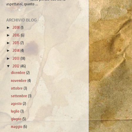
aspettassi, quanto ...
ARCHIVIO BLOG
►
2018
(1)
►
2016
(6)
►
2015
(7)
►
2014
(4)
►
2013
(18)
▼
2012
(46)
dicembre
(2)
novembre
(4)
ottobre
(3)
settembre
(3)
agosto
(2)
luglio
(3)
giugno
(5)
maggio
(6)