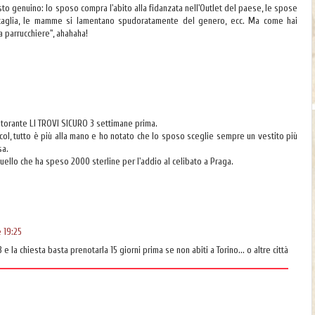
to genuino: lo sposo compra l'abito alla fidanzata nell'Outlet del paese, le spose
a taglia, le mamme si lamentano spudoratamente del genero, ecc. Ma come hai
 parrucchiere", ahahaha!
 ristorante LI TROVI SICURO 3 settimane prima.
lcol, tutto è più alla mano e ho notato che lo sposo sceglie sempre un vestito più
sa.
uello che ha speso 2000 sterline per l'addio al celibato a Praga.
 19:25
n 3 e la chiesta basta prenotarla 15 giorni prima se non abiti a Torino... o altre città