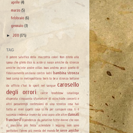
aprile
(4)
marzo
(5)
febbraio
(6)
gennaio
(3)
►
2011
(175)
TAG
Il potere salvifico della mazzetta colori
Non ditelo alla
sposa che glielo dico io.
acide si nasce
amiche da stronza
amiche incinte
andre villas boas
andrea pezzi
anello di
bambina stronza
fidanzamento
anziana contro ladri
boot camp in metropolitana
born to be a stronza
bottane
carosello
da ufficio
c'hai lo sport nel sangue
degli orrori
carrie bradshow
casalinga
disperata
cinquanta sfumature di minchiate
concerti e
altri passatempi
confessioni di una stronza
cosa hai
fatto ai miei capelli
cosa si fa per campare
cosa ti è
dannati
successo
credevo...e invece
da una capra alle altre
franciuesi
dipendenza da patatine fritte
donne che non
ci piacciono più
festa aziendale
i legging non sono
le vere amiche
pantaloni
l'aereo più merda del mondo