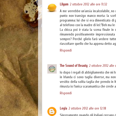
Lilyum
2 ottobre 2012 alle ore 11:32
A me verrebbe un'ansia incalcolabile, no 
punto non transigo manco morta: la scelt
programma: lui che si era dimenticato di 
al telefono con la madre di lei:"Beh ma l
La chicca poi è stata la scena finale in 
rimanendo positivamente impressionata e 
sempre? Perché glielo farò vedere tutte l
riascoltare quello che ha appena detto agg
Rispondi
The Sound of Beauty
2 ottobre 2012 alle 
Io dopo i regali di abbigliamento che mi h
in Irlanda ci sono taglia diverse, ma no
vestito della solita taglia che prendo in
rimasta io l'unica scaramantica che crede 
Rispondi
Leyla
2 ottobre 2012 alle ore 12:18
Sinceramente quando gli italiani cercano