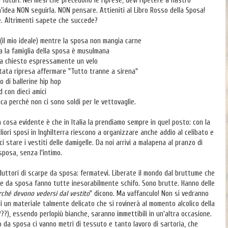
 futuri. Nei mesi che precedono le riprese, devi ripetere a nastro
'idea NON seguirla. NON pensare. Attieniti al Libro Rosso della Sposa!
e. Altrimenti sapete che succede?
(il mio ideale) mentre la sposa non mangia carne
ta la famiglia della sposa è musulmana
va chiesto espressamente un velo
stata ripresa affermare "Tutto tranne a sirena"
 di ballerine hip hop
 con dieci amici
ica perché non ci sono soldi per le vettovaglie.
 cosa evidente è che in Italia la prendiamo sempre in quel posto: con la
liori sposi in Inghilterra riescono a organizzare anche addio al celibato e
i stare i vestiti delle damigelle. Da noi arrivi a malapena al pranzo di
posa, senza l'intimo.
oduttori di scarpe da sposa: fermatevi. Liberate il mondo dal bruttume che
e da sposa fanno tutte inesorabilmente schifo. Sono brutte. Hanno delle
rché devono vedersi dal vestito
" dicono. Ma vaffanculo! Non si vedranno
di un materiale talmente delicato che si rovinerà al momento alcolico della
?), essendo perlopiù bianche, saranno immettibili in un'altra occasione.
 da sposa ci vanno metri di tessuto e tanto lavoro di sartoria, che