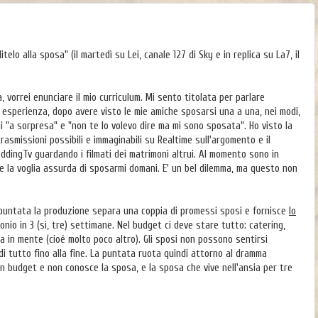
itelo alla sposa" (il martedì su Lei, canale 127 di Sky e in replica su La7, il
, vorrei enunciare il mio curriculum. Mi sento titolata per parlare
esperienza, dopo avere visto le mie amiche sposarsi una a una, nei modi,
oni "a sorpresa" e "non te lo volevo dire ma mi sono sposata". Ho visto la
rasmissioni possibili e immaginabili su Realtime sull'argomento e il
dingTv guardando i filmati dei matrimoni altrui. Al momento sono in
AI e la voglia assurda di sposarmi domani. E' un bel dilemma, ma questo non
 puntata la produzione separa una coppia di promessi sposi e fornisce
lo
nio in 3 (sì, tre) settimane. Nel budget ci deve stare tutto: catering,
enga in mente (cioé molto poco altro). Gli sposi non possono sentirsi
di tutto fino alla fine. La puntata ruota quindi attorno al dramma
n budget e non conosce la sposa, e la sposa che vive nell'ansia per tre