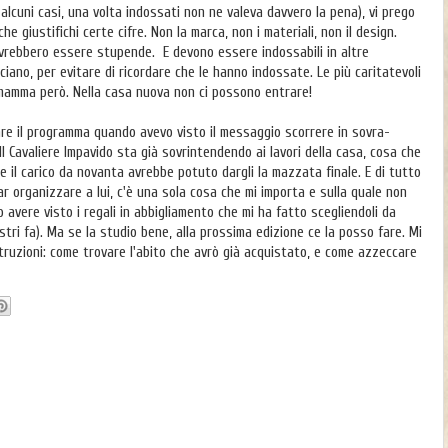
 alcuni casi, una volta indossati non ne valeva davvero la pena), vi prego
e giustifichi certe cifre. Non la marca, non i materiali, non il design.
vrebbero essere stupende. E devono essere indossabili in altre
ciano, per evitare di ricordare che le hanno indossate. Le più caritatevoli
la mamma però. Nella casa nuova non ci possono entrare!
e il programma quando avevo visto il messaggio scorrere in sovra-
Il Cavaliere Impavido sta già sovrintendendo ai lavori della casa, cosa che
 il carico da novanta avrebbe potuto dargli la mazzata finale. E di tutto
ar organizzare a lui, c'è una sola cosa che mi importa e sulla quale non
o avere visto i regali in abbigliamento che mi ha fatto scegliendoli da
stri fa). Ma se la studio bene, alla prossima edizione ce la posso fare. Mi
struzioni: come trovare l'abito che avrò già acquistato, e come azzeccare