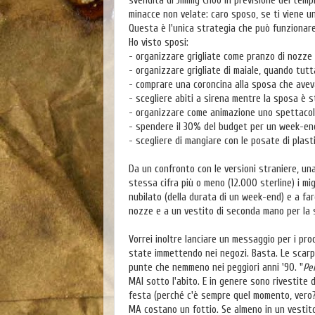
svendita di Jimmy Choo in previsione dei tempi
minacce non velate: caro sposo, se ti viene un
Questa è l'unica strategia che può funzionar
Ho visto sposi:
- organizzare grigliate come pranzo di nozze 
- organizzare grigliate di maiale, quando tut
- comprare una coroncina alla sposa che ave
- scegliere abiti a sirena mentre la sposa è 
- organizzare come animazione uno spettacolo
- spendere il 30% del budget per un week-end
- scegliere di mangiare con le posate di plast
Da un confronto con le versioni straniere, una
stessa cifra più o meno (12.000 sterline) i mig
nubilato (della durata di un week-end) e a farc
nozze e a un vestito di seconda mano per la s
Vorrei inoltre lanciare un messaggio per i pr
state immettendo nei negozi. Basta. Le scarp
punte che nemmeno nei peggiori anni '90. "
Pe
MAI sotto l'abito. E in genere sono rivestite 
festa (perché c'è sempre quel momento, vero??
MA costano un fottio. Se almeno in un vestito