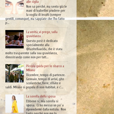
alle ciglia
Non so perché, ma sento già le
mani di Ivabellini prudere per
la voglia di insulti (sempre
gentili, comunque), ma sappiate che l’ho fatto
p...
La verità, vi prego, sulla
gravidanza
Questo post è dedicato
specialmente alla
@lazitellaacida, che è stata
molto trasparente sulla sua gravidanza,
dimostrando come non per tutt...
Piccola guida per lo sbarco a
Milano
Dicembre, tempo di partenze.
Gennaio, tempo di arrivi, gite
scolastiche, fiere, sfilate e
saldi. Milano si popola di non-habitué, e c'...
La sorella della sposa
Ebbene sì, mia sorella si
sposa. Ci ho messo un po' a
riprendermi dalla notizia. Non
tanto perché non me lo