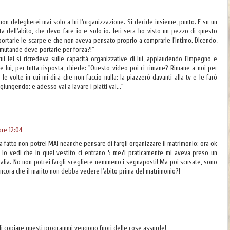
non delegherei mai solo a lui l'organizzazione. Si decide insieme, punto. E su un
a dell'abito, che devo fare io e solo io. Ieri sera ho visto un pezzo di questo
portarle le scarpe e che non aveva pensato proprio a comprarle l'intimo. Dicendo,
e mutande deve portarle per forza?!"
cui lei si ricredeva sulle capacità organizzative di lui, applaudendo l'impegno e
lui, per tutta risposta, chiede: "Questo video poi ci rimane? Rimane a noi per
e volte in cui mi dirà che non faccio nulla: la piazzerò davanti alla tv e le farò
iungendo: e adesso vai a lavare i piatti vai..."
ore 12:04
a fatto non potrei MAI neanche pensare di fargli organizzare il matrimonio: ora ok
n lo vedi che in quel vestito ci entrano 5 me?! praticamente mi aveva preso un
 Italia. No non potrei fargli scegliere nemmeno i segnaposti! Ma poi scusate, sono
ancora che il marito non debba vedere l'abito prima del matrimonio?!
 di copiare questi programmi vengono fuori delle cose assurde!