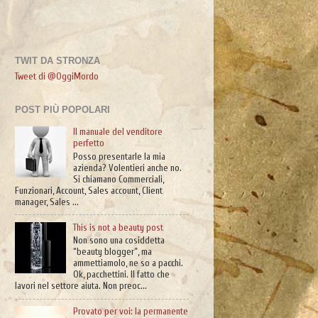
TWIT DA STRONZA
Tweet di @OggiMordo
POST PIÙ POPOLARI
Il manuale del venditore
perfetto
Posso presentarle la mia
azienda? Volentieri anche no.
Si chiamano Commerciali,
Funzionari, Account, Sales account, Client
manager, Sales ...
This is not a beauty post
Non sono una cosiddetta
“beauty blogger”, ma
ammettiamolo, ne so a pacchi.
Ok, pacchettini. Il fatto che
lavori nel settore aiuta. Non preoc...
Provato per voi: la permanente