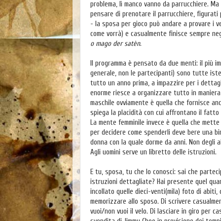
problema, lì manco vanno da parrucchiere. Ma i
pensare di prenotare il parrucchiere, figurati
- la sposa per gioco può andare a provare i ve
come vorrà) e casualmente finisce sempre negl
o mago der satèn
.
Il programma è pensato da due menti: il più i
generale, non le partecipanti) sono tutte ister
tutto un anno prima, a impazzire per i detta
enorme riesce a organizzare tutto in maniera 
maschile ovviamente è quella che fornisce anch
spiega la placidità con cui affrontano il fatto 
La mente femminile invece è quella che mette il
per decidere come spenderli deve bere una bir
donna con la quale dorme da anni. Non degli a
Agli uomini serve un libretto delle istruzioni.
E tu, sposa, tu che lo conosci: sai che partec
istruzioni dettagliate? Hai presente quel quan
incollato quelle dieci-venti(mila) foto di abiti
memorizzare allo sposo. Di scrivere casualmen
vuoi/non vuoi il velo. Di lasciare in giro per