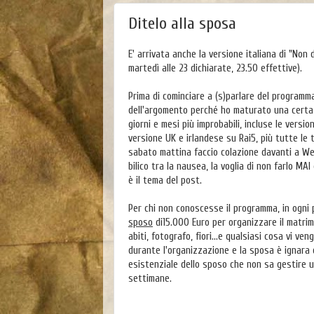
Ditelo alla sposa
E' arrivata anche la versione italiana di "Non d
martedì alle 23 dichiarate, 23.50 effettive).
Prima di cominciare a (s)parlare del programma
dell'argomento perché ho maturato una certa 
giorni e mesi più improbabili, incluse le versi
versione UK e irlandese su Rai5, più tutte le t
sabato mattina faccio colazione davanti a Wed
bilico tra la nausea, la voglia di non farlo M
è il tema del post.
Per chi non conoscesse il programma, in ogni
sposo
di15.000 Euro per organizzare il matrimo
abiti, fotografo, fiori...e qualsiasi cosa vi v
durante l'organizzazione e la sposa è ignara 
esistenziale dello sposo che non sa gestire u
settimane.