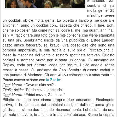
Emanuele. Non
sembra ci sia
molta gente. 25
minuti per avere
un cocktail, ok c’è molta gente. La pipetta a fianco a me dice alle
amiche: “Fanno un cocktail con…aspetta che chiedo. Il lime. Boh,
che ne so cos’è.” Ma come non sai cos’è il lime, ma quanti anni hai,
sei? Mi faccio fare una foto con le mie colleghe che viene stampata
su una pin. Sembriamo uscite da una pubblicità di Estée Lauder,
cazzo amico fotografo, sei bravo! Ora posso dire che sono una
persona importante, la mia faccia è sulle spille. Peccato che ci
fosse la macchina del vento e resterò spettinata forevah. Questo
cocktail a stomaco vuoto non è stata un’ideona. Ok andiamo da
Replay, coda per entrare, coda per uscire. Unico angolo senza
ressa: la cassa. Ok andiamo da Gap. Sembra di essere caduti in
una puntata di Madmen. Gli anni 40-50 cominciano a smarronarmi.
Pausa conversazione con
la Zitella
:
Oggi Mordo:
“Dove minkia sei?”
Zitella Acida:
“Per la cazzo di strada”
Oggi Mordo:
“Eddai cazzo, Gianluca!”
Rifletto sul fatto che siamo proprio due educande. Finalmente
arriva, io la riconosco dai pantaloni rossi, lei dalla mi borsa giallo
giallissimo; siamo due faine del riconoscimento. Lei è sfatta da una
giornata di lavoro, io anche e in più semi-ubriaca. Siamo la coppia