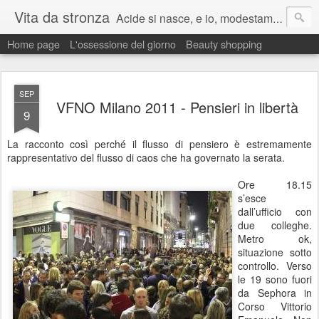
Vita da stronza
Acide si nasce, e io, modestamente, lo nacqui.
Home page
L'ossessione del giorno
Beauty shopping
Ma anche un paio di calci nel culo presi nella vita aiutano sempre a migliorare.
SEP
VFNO Milano 2011 - Pensieri in libertà
9
La racconto così perché il flusso di pensiero è estremamente
rappresentativo del flusso di caos che ha governato la serata.
Ore 18.15
s’esce
dall’ufficio con
due colleghe.
Metro ok,
situazione sotto
controllo. Verso
le 19 sono fuori
da Sephora in
Corso Vittorio