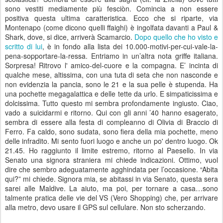
sono vestiti mediamente più fesciòn. Comincia a non essere
positiva questa ultima caratteristica. Ecco che si riparte, via
Montenapo (come dicono quelli ffaighi) è ingolfata davanti a Paul &
Shark, dove, si dice, arriverà Scamarcio.
Dopo quello che ho visto e
scritto di lui
, è in fondo alla lista dei 10.000-motivi-per-cui-vale-la-
pena-sopportare-la-ressa. Entriamo in un’altra nota griffe italiana.
Sorpresa! Ritrovo l' amico-del-cuore e la compagna. E’ incinta di
qualche mese, altissima, con una tuta di seta che non nasconde e
non evidenzia la pancia, sono le 21 e la sua pelle è stupenda. Ha
una pochette megagalattica e delle tette da urlo. E simpaticissima e
dolcissima. Tutto questo mi sembra profondamente ingiusto. Ciao,
vado a suicidarmi e ritorno. Qui con gli anni ’40 hanno esagerato,
sembra di essere alla festa di compleanno di Olivia di Braccio di
Ferro. Fa caldo, sono sudata, sono fiera della mia pochette, meno
delle infradito. Mi sento fuori luogo e anche un po' dentro luogo. Ok
21.45. Ho raggiunto il limite estremo, ritorno al Paesello. In via
Senato una signora straniera mi chiede indicazioni. Ottimo, vuol
dire che sembro adeguatamente agghindata per l’occasione. “Abita
qui?” mi chiede. Signora mia, se abitassi in via Senato, questa sera
sarei alle Maldive. La aiuto, ma poi, per tornare a casa…sono
talmente pratica delle vie del VS (Vero Shopping) che, per arrivare
alla metro, devo usare il GPS sul cellulare. Non sto scherzando.