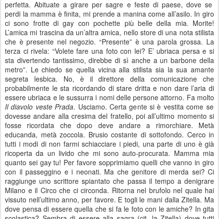
perfetta. Abituate a girare per sagre e feste di paese, dove se
perdi la mamma è finita, mi prende a manina come all’asilo. In giro
ci sono frotte di gay con pochette più belle della mia. Morite!
L’amica mi trascina da un’altra amica, nello store di una nota stilista
che è presente nel negozio. “Presente” è una parola grossa. La
terza ci rivela: “Volete fare una foto con lei? E’ ubriaca persa e si
sta divertendo tantissimo, direbbe di sì anche a un barbone della
metro”. Le chiedo se quella vicina alla stilista sia la sua amante
segreta lesbica. No, è il direttore della comunicazione che
probabilmente le sta ricordando di stare dritta e non dare l’aria di
essere ubriaca e le sussurra i nomi delle persone attorno. Fa molto
Il diavolo veste Prada
. Usciamo. Certa gente si è vestita come se
dovesse andare alla cresima del fratello, poi all’ultimo momento si
fosse ricordata che dopo deve andare a rimorchiare. Metà
educanda, metà zoccola. Brusio costante di sottofondo. Cerco in
tutti i modi di non farmi schiacciare i piedi, una parte di uno è già
ricoperta da un livido che mi sono auto-procurata. Mamma mia
quanto sei gay tu! Per favore sopprimiamo quelli che vanno in giro
con il passeggino e i neonati. Ma che genitore di merda sei? Ci
raggiunge uno scrittore spiantato che passa il tempo a denigrare
Milano e il Circo che ci circonda. Ritorna nel brufolo nel quale hai
vissuto nell’ultimo anno, per favore. E togli le mani dalla Zitella. Ma
dove pensa di essere quella che si fa le foto con le amiche? In gita
scolastica? Sembra di essere alla sagra (cit. la Zitella) dove tutti